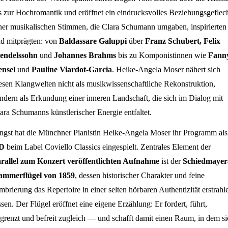
s zur Hochromantik und eröffnet ein eindrucksvolles Beziehungsgeflec
ner musikalischen Stimmen, die Clara Schumann umgaben, inspirierten
d mitprägten: von
Baldassare Galuppi
über
Franz Schubert, Felix
endelssohn
und
Johannes Brahms
bis zu Komponistinnen wie
Fann
ensel
und
Pauline Viardot-Garcia
. Heike-Angela Moser nähert sich
esen Klangwelten nicht als musikwissenschaftliche Rekonstruktion,
ndern als Erkundung einer inneren Landschaft, die sich im Dialog mit
ara Schumanns künstlerischer Energie entfaltet.
ngst hat die Münchner Pianistin Heike-Angela Moser ihr Programm als
D
beim Label Coviello Classics eingespielt. Zentrales Element der
rallel zum Konzert veröffentlichten Aufnahme
ist der
Schiedmayer
ammerflügel von 1859
, dessen historischer Charakter und feine
mbrierung das Repertoire in einer selten hörbaren Authentizität erstrahl
ssen. Der Flügel eröffnet eine eigene Erzählung: Er fordert, führt,
grenzt und befreit zugleich — und schafft damit einen Raum, in dem si