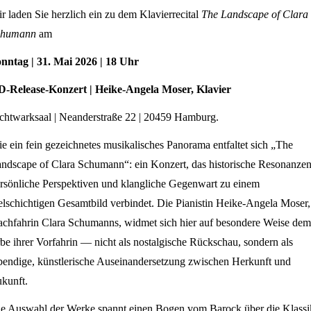
r laden Sie herzlich ein zu dem Klavierrecital
The Landscape of Clara
chumann
am
onntag
| 31. Mai 2026
| 18 Uhr
D-Release-Konzert
| Heike-Angela Moser, Klavier
chtwarksaal | Neanderstraße 22 | 20459 Hamburg.
e ein fein gezeichnetes musikalisches Panorama entfaltet sich „The
ndscape of Clara Schumann“: ein Konzert, das historische Resonanzen
rsönliche Perspektiven und klangliche Gegenwart zu einem
elschichtigen Gesamtbild verbindet. Die Pianistin Heike-Angela Moser,
chfahrin Clara Schumanns, widmet sich hier auf besondere Weise dem
be ihrer Vorfahrin — nicht als nostalgische Rückschau, sondern als
bendige, künstlerische Auseinandersetzung zwischen Herkunft und
kunft.
e Auswahl der Werke spannt einen Bogen vom Barock über die Klassi