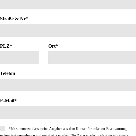
Straße & Nr
*
PLZ
*
Ort
*
Telefon
E-Mail
*
*Ich stimme zu, dass meine Angaben aus dem Kontaktformular zur Beantwortung
meiner Anfrage erhoben und verarbeitet werden. Die Daten werden nach abgeschlossener