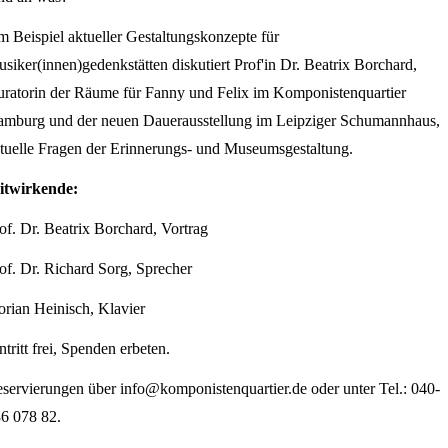
 Beispiel aktueller Gestaltungskonzepte für
siker(innen)gedenkstätten diskutiert Prof'in Dr. Beatrix Borchard,
ratorin der Räume für Fanny und Felix im Komponistenquartier
mburg und der neuen Dauerausstellung im Leipziger Schumannhaus,
tuelle Fragen der Erinnerungs- und Museumsgestaltung.
itwirkende:
of. Dr. Beatrix Borchard, Vortrag
of. Dr. Richard Sorg, Sprecher
orian Heinisch, Klavier
ntritt frei, Spenden erbeten.
servierungen über info@komponistenquartier.de oder unter Tel.: 040-
6 078 82.