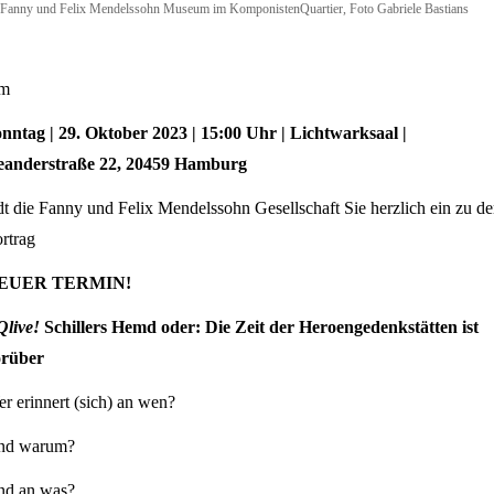
Fanny und Felix Mendelssohn Museum im KomponistenQuartier, Foto Gabriele Bastians
m
onntag
| 29. Oktober 2023
| 15:00 Uhr
| Lichtwarksaal
|
eanderstraße 22, 20459 Hamburg
dt die Fanny und Felix Mendelssohn Gesellschaft Sie herzlich ein zu d
rtrag
EUER TERMIN!
live!
Schillers Hemd oder: Die Zeit der Heroengedenkstätten ist
orüber
r erinnert (sich) an wen?
nd warum?
nd an was?